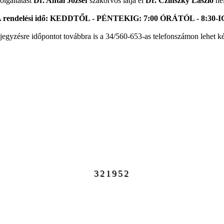
olgáltatást
Dr. Antal József
szakorvos látja el
Dr. Czinszky László
hel
 rendelési idő: KEDDTŐL - PÉNTEKIG: 7:00 ÓRÁTÓL - 8:30-I
jegyzésre időpontot továbbra is a 34/560-653-as telefonszámon lehet ké
321952