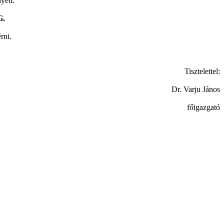
yett.
G.
rni.
Tisztelettel:
Dr. Varju János
főigazgató