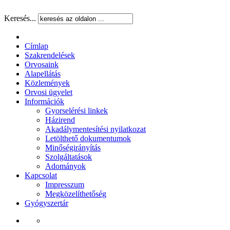
Keresés...
Címlap
Szakrendelések
Orvosaink
Alapellátás
Közlemények
Orvosi ügyelet
Információk
Gyorselérési linkek
Házirend
Akadálymentesítési nyilatkozat
Letölthető dokumentumok
Minőségirányítás
Szolgáltatások
Adományok
Kapcsolat
Impresszum
Megközelíthetőség
Gyógyszertár