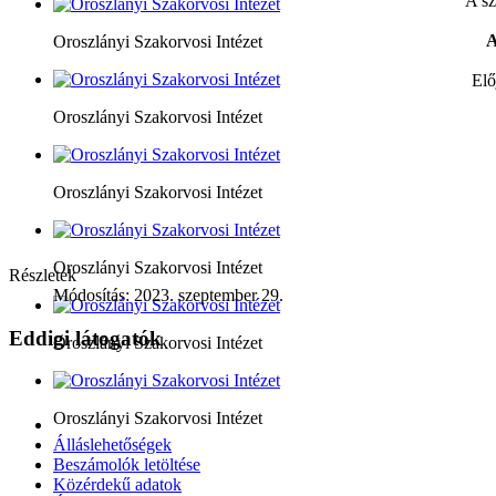
A sz
A
Oroszlányi Szakorvosi Intézet
Elő
Oroszlányi Szakorvosi Intézet
Oroszlányi Szakorvosi Intézet
Oroszlányi Szakorvosi Intézet
Részletek
Módosítás: 2023. szeptember 29.
Eddigi látogatók
Oroszlányi Szakorvosi Intézet
Oroszlányi Szakorvosi Intézet
Álláslehetőségek
Beszámolók letöltése
Közérdekű adatok