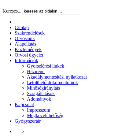
Keresés...
Címlap
Szakrendelések
Orvosaink
Alapellátás
Közlemények
Orvosi ügyelet
Információk
Gyorselérési linkek
Házirend
Akadálymentesítési nyilatkozat
Letölthető dokumentumok
Minőségirányítás
Szolgáltatások
Adományok
Kapcsolat
Impresszum
Megközelíthetőség
Gyógyszertár