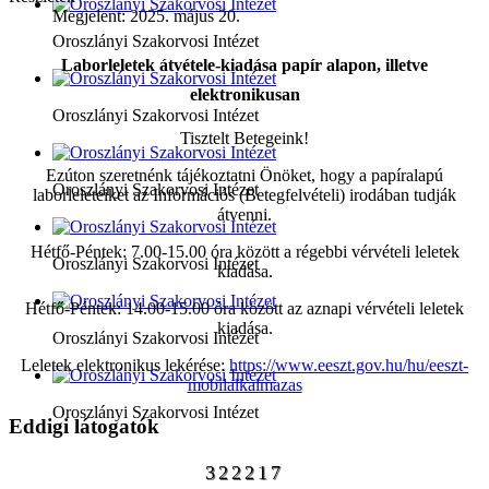
Megjelent: 2025. május 20.
Oroszlányi Szakorvosi Intézet
Laborleletek átvétele-kiadása papír alapon, illetve
elektronikusan
Oroszlányi Szakorvosi Intézet
Tisztelt Betegeink!
Ezúton szeretnénk tájékoztatni Önöket, hogy a papíralapú
Oroszlányi Szakorvosi Intézet
laborleleteiket az Információs (Betegfelvételi) irodában tudják
átvenni.
Hétfő-Péntek: 7.00-15.00 óra között a régebbi vérvételi leletek
Oroszlányi Szakorvosi Intézet
kiadása.
Hétfő-Péntek: 14.00-15.00 óra között az aznapi vérvételi leletek
kiadása.
Oroszlányi Szakorvosi Intézet
Leletek elektronikus lekérése:
https://www.eeszt.gov.hu/hu/eeszt-
mobilalkalmazas
Oroszlányi Szakorvosi Intézet
Eddigi látogatók
322217