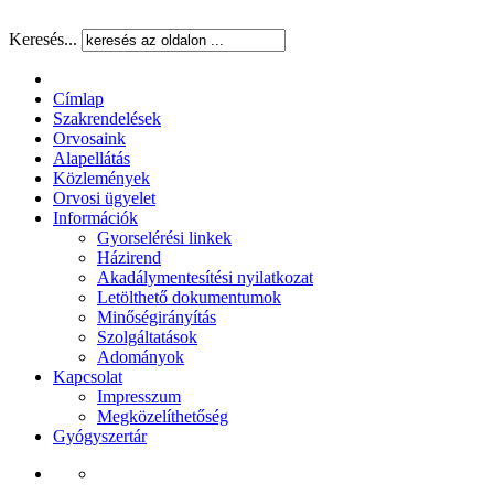
Keresés...
Címlap
Szakrendelések
Orvosaink
Alapellátás
Közlemények
Orvosi ügyelet
Információk
Gyorselérési linkek
Házirend
Akadálymentesítési nyilatkozat
Letölthető dokumentumok
Minőségirányítás
Szolgáltatások
Adományok
Kapcsolat
Impresszum
Megközelíthetőség
Gyógyszertár