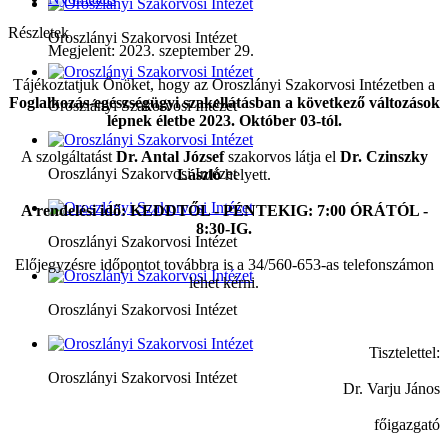
Részletek
Oroszlányi Szakorvosi Intézet
Megjelent: 2023. szeptember 29.
Tájékoztatjuk Önöket, hogy az Oroszlányi Szakorvosi Intézetben a
Foglalkozás-egészségügyi szakellátásban a következő változások
Oroszlányi Szakorvosi Intézet
lépnek életbe
2023. Október 03-tól.
A szolgáltatást
Dr. Antal József
szakorvos látja el
Dr. Czinszky
Oroszlányi Szakorvosi Intézet
László
helyett.
A rendelési idő: KEDDTŐL - PÉNTEKIG: 7:00 ÓRÁTÓL -
8:30-IG.
Oroszlányi Szakorvosi Intézet
Előjegyzésre időpontot továbbra is a 34/560-653-as telefonszámon
lehet kérni.
Oroszlányi Szakorvosi Intézet
Tisztelettel:
Oroszlányi Szakorvosi Intézet
Dr. Varju János
főigazgató