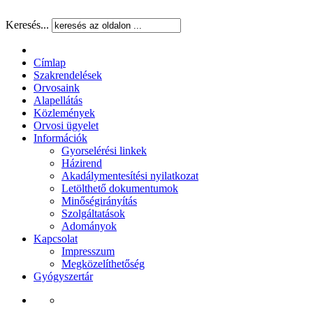
Keresés...
Címlap
Szakrendelések
Orvosaink
Alapellátás
Közlemények
Orvosi ügyelet
Információk
Gyorselérési linkek
Házirend
Akadálymentesítési nyilatkozat
Letölthető dokumentumok
Minőségirányítás
Szolgáltatások
Adományok
Kapcsolat
Impresszum
Megközelíthetőség
Gyógyszertár