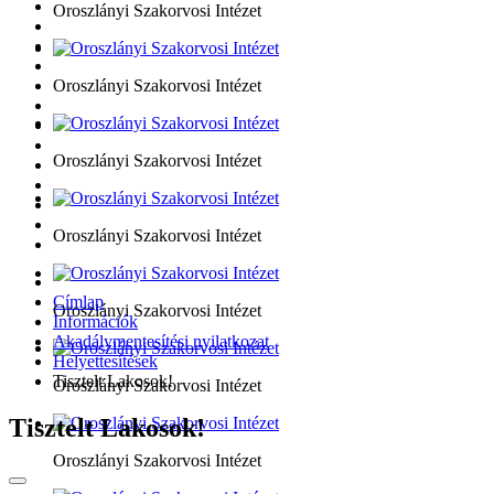
Oroszlányi Szakorvosi Intézet
Oroszlányi Szakorvosi Intézet
Oroszlányi Szakorvosi Intézet
Oroszlányi Szakorvosi Intézet
Címlap
Oroszlányi Szakorvosi Intézet
Információk
Akadálymentesítési nyilatkozat
Helyettesítések
Tisztelt Lakosok!
Oroszlányi Szakorvosi Intézet
Tisztelt Lakosok!
Oroszlányi Szakorvosi Intézet