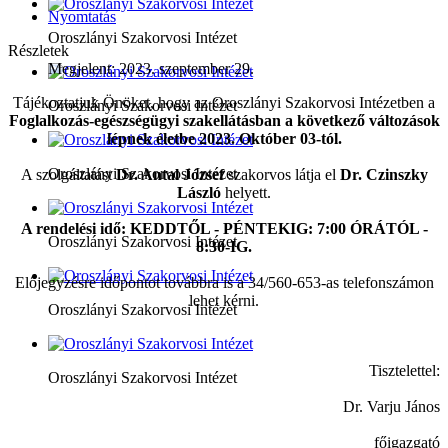
Nyomtatás
Oroszlányi Szakorvosi Intézet
Részletek
Megjelent: 2023. szeptember 29.
Tájékoztatjuk Önöket, hogy az Oroszlányi Szakorvosi Intézetben a
Oroszlányi Szakorvosi Intézet
Foglalkozás-egészségügyi szakellátásban a következő változások
lépnek életbe
2023. Október 03-tól.
Oroszlányi Szakorvosi Intézet
A szolgáltatást
Dr. Antal József
szakorvos látja el
Dr. Czinszky
László
helyett.
A rendelési idő: KEDDTŐL - PÉNTEKIG: 7:00 ÓRÁTÓL -
Oroszlányi Szakorvosi Intézet
8:30-IG.
Előjegyzésre időpontot továbbra is a 34/560-653-as telefonszámon
lehet kérni.
Oroszlányi Szakorvosi Intézet
Tisztelettel:
Oroszlányi Szakorvosi Intézet
Dr. Varju János
főigazgató