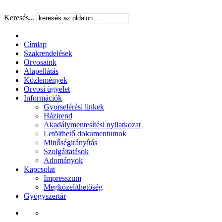
Keresés...
Címlap
Szakrendelések
Orvosaink
Alapellátás
Közlemények
Orvosi ügyelet
Információk
Gyorselérési linkek
Házirend
Akadálymentesítési nyilatkozat
Letölthető dokumentumok
Minőségirányítás
Szolgáltatások
Adományok
Kapcsolat
Impresszum
Megközelíthetőség
Gyógyszertár