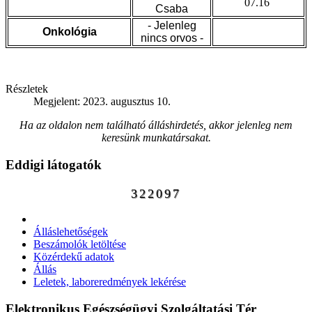
07.16
Csaba
- Jelenleg
Onkológia
nincs orvos -
Részletek
Megjelent: 2023. augusztus 10.
Ha az oldalon nem található álláshirdetés, akkor jelenleg nem
keresünk munkatársakat.
Eddigi látogatók
322097
Álláslehetőségek
Beszámolók letöltése
Közérdekű adatok
Állás
Leletek, laboreredmények lekérése
Elektronikus Egészségügyi Szolgáltatási Tér