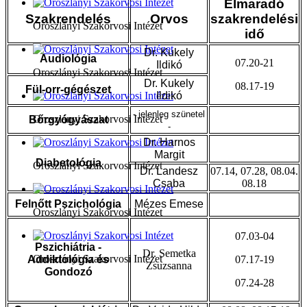
Elmaradó
Szakrendelés
Orvos
szakrendelési
Oroszlányi Szakorvosi Intézet
idő
Dr. Kukely
Audiológia
07.20-21
Ildikó
Oroszlányi Szakorvosi Intézet
Dr. Kukely
08.17-19
Fül-orr-gégészet
Ildikó
- jelenleg szünetel
Oroszlányi Szakorvosi Intézet
Bőrgyógyászat
-
Dr. Harnos
Margit
Diabetológia
Oroszlányi Szakorvosi Intézet
Dr. Landesz
07.14, 07.28, 08.04.
Csaba
08.18
Felnőtt Pszichológia
Mézes Emese
Oroszlányi Szakorvosi Intézet
07.03-04
Pszichiátria -
Dr. Semetka
Oroszlányi Szakorvosi Intézet
Addiktológia és
07.17-19
Zsuzsanna
Gondozó
07.24-28