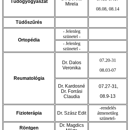
Tüdőgyógyászat
Mirela
08.08, 08.14
Tüdőszűrés
- Jelenleg
szünetel -
Ortopédia
- Jelenleg
szünetel -
07.20-31
Dr. Dalos
Veronika
08.03-07
Reumatológia
Dr. Kardosné
07.27-31,
Dr. Forrási
08.9-13
Claudia
-rendelés
Fizioterápia
Dr. Szász Edit
átmenetileg
szünetel-
Dr. Magdics
Röntgen