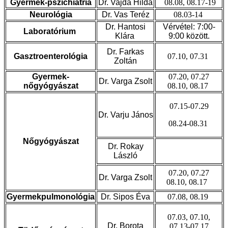
Gyermek-pszichiátria
Dr. Vajda Hilda
08.08, 08.17-19
Neurológia
Dr. Vas Teréz
08.03-14
Dr. Hantosi
Vérvétel: 7:00-
Laboratórium
Klára
9:00 között.
Dr. Farkas
Gasztroenterológia
07.10, 07.31
Zoltán
Gyermek-
07.20, 07.27
Dr. Varga Zsolt
nőgyógyászat
08.10, 08.17
07.15-07.29
Dr. Varju János
08.24-08.31
Nőgyógyászat
Dr. Rokay
László
07.20, 07.27
Dr. Varga Zsolt
08.10, 08.17
Gyermekpulmonológia
Dr. Sipos Éva
07.08, 08.19
07.03, 07.10,
Dr. Borota
07.13-07.17